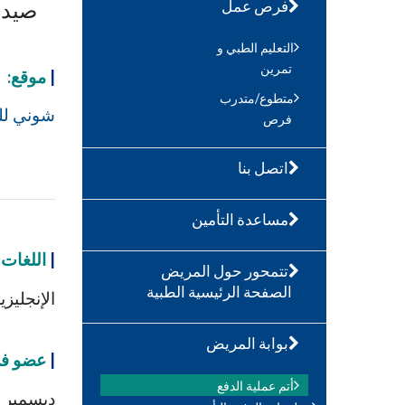
صيدل
فرص عمل
التعليم الطبي و
تمرين
|
موقع:
متطوع/متدرب
شوني للر
فرص
اتصل بنا
مساعدة التأمين
|
اللغات 
تتمحور حول المريض
الصفحة الرئيسية الطبية
الإنجليزي
بوابة المريض
|
عضو في  Health Service
أتم عملية الدفع
ديسمبر 2015