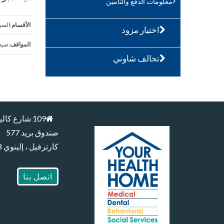
معلومات الدفع والتأمين
الأقسام
:الصي
اختيار مزود
المواقف
:صيد
تحالف شاوني
109 شارع كاليفورنيا
صندوق بريد 577
كارترفيل ، إلينوي 62918
اتصل بنا