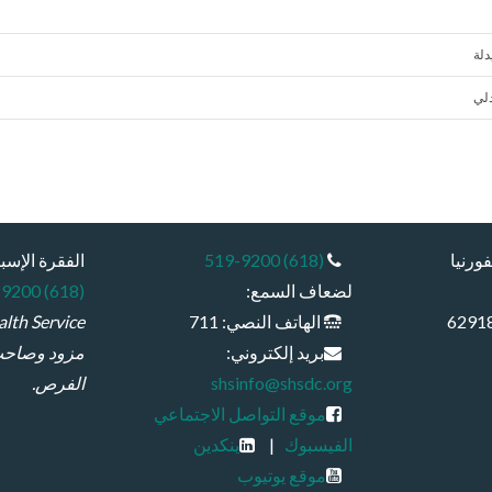
دلة
لي
(618) 519-9200
الفقرة الإسبا
لضعاف السمع:
(618) 519-9200
الهاتف النصي: 711
بريد إلكتروني:
مزود وصاحب
shsinfo@shsdc.org
الفرص.
موقع التواصل الاجتماعي
الفيسبوك
|
ينكدين
موقع يوتيوب