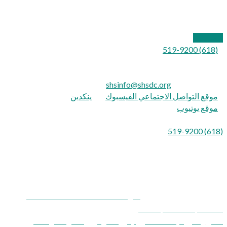
صندوق بريد 577
كارترفيل ، إلينوي 62918
اتصل بنا
(618) 519-9200
لضعاف السمع:
الهاتف النصي: 711
بريد إلكتروني:
shsinfo@shsdc.org
موقع التواصل الاجتماعي الفيسبوك
|
ينكدين
موقع يوتيوب
الفقرة الإسبانية:
opción 9
(618) 519-9200
Shawnee Health Service هي مزود وصاحب عمل لتكافؤ الفرص.
شركة Shawnee Health Service and
Development Corporation
شكر وتقدير / إخلاء المسؤولية
|
الالتزام
|
إشعار ممارسات