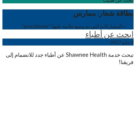
بطاقة شعار:
ممارس
بيت
»
المشاركات التي تم وضع علامة عليها "practitioner"
ابحث عن أطباء
9 مايو 2017
تبحث خدمة Shawnee Health عن أطباء جدد للانضمام إلى
فريقنا!