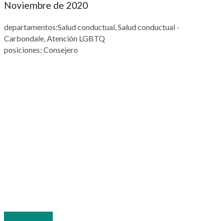
Noviembre de 2020
departamentos
:Salud conductual, Salud conductual -
Carbondale, Atención LGBTQ
posiciones
: Consejero
109 California Street
Apartado de correos 577
Carterville, IL 62918
Contáctenos