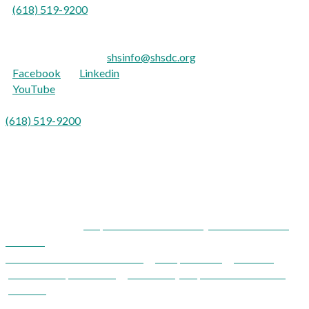
(618) 519-9200
Para personas con discapacidad auditiva:
TTY: 711
Correo electrónico:
shsinfo@shsdc.org
Facebook
|
Linkedin
YouTube
Para Español:
(618) 519-9200
opción 9
Shawnee Health Service es un proveedor y empleador que
ofrece igualdad de oportunidades.
Corporación de Desarrollo y Servicio de Salud
Shawnee
Reconocimientos / Renuncias
|
Cumplimiento
|
Aviso de
prácticas de privacidad
|
Derechos y responsabilidades del
paciente