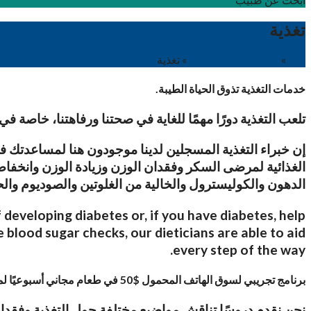
تغذية
بيت
»
الخدمات التي نقدمها
»
تغذية
خدمات التغذية
تذوق الحياة الطيبة.
تلعب التغذية دورًا مهمًا للغاية في صحتنا ورفاهتنا، خاصة في
إن خبراء التغذية المسجلين لدينا موجودون هنا لمساعدتك ف
الغذائية لمرضى السكر وفقدان الوزن وزيادة الوزن وانخفا
الدهون والكوليسترول والخالية من الغلوتين والصوديوم و
developing diabetes or, if you have diabetes, help
lood sugar checks, our dieticians are able to aid
every step of the way.
برنامج تجريبي لسوق الهاتف المحمول
$50 في طعام مجاني أسبوعيًا لمدة 12 أسبوعًا!
نحن نقدم دروسًا تناقش مواضيع مختلفة حول التغذية وفقدا