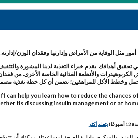
 أمور مثل الوقاية من الأمراض وإدارتها وفقدان الوزن/إدارته.
ي تحقيق أهدافك. يقدم خبراء التغذية لدينا المشورة والتثق
ض الكربوهيدرات والأنظمة الغذائية الخاصة الأخرى. من فق
الحمل وخطط الأكل للمراهقين؛ نضمن أن كل خطة تغذية مصم
ff can help you learn how to reduce the chances of 
her its discussing insulin management or at home b
يتعلم أكثر
ن الوزن والسكري وإدارة الصحة لمساعدتك. يمكنك أن تتوقع 