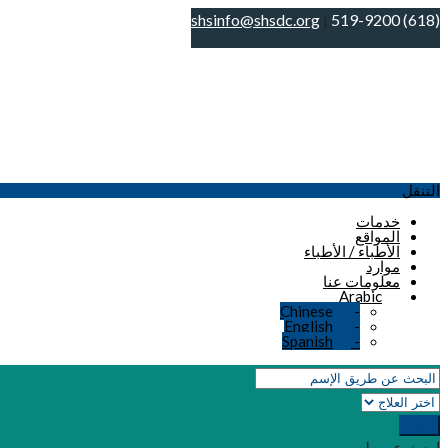
shsinfo@shsdc.org
|
(618) 519-9200
المطلوب واتبع الإرشادات الخاصة بمقدم الخدمة المن
التنقل
خدمات
المواقع
الأطباء / الأطباء
موارد
معلومات عنا
Arabic
Chinese
-
English
-
Spanish
-
بحث
ابحث عن طبيب