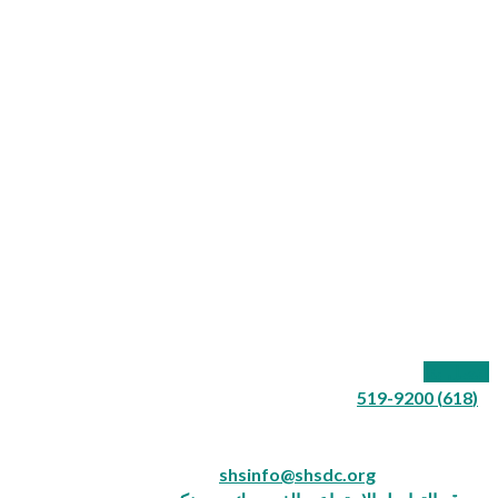
109 شارع كاليفورنيا
صندوق بريد 577
كارترفيل ، إلينوي 62918
اتصل بنا
(618) 519-9200
لضعاف السمع:
الهاتف النصي: 711
بريد إلكتروني:
shsinfo@shsdc.org