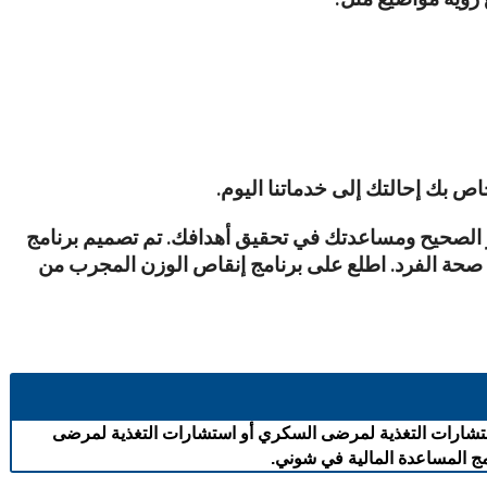
ص بك إحالتك إلى خدماتنا اليوم.
مسار الصحيح ومساعدتك في تحقيق أهدافك. تم تصميم برنامج
الات متعددة من صحة الفرد. اطلع على برنامج إنقاص الوزن المجرب من
 على خطة التأمين الخاصة بك. إذا كنت مشتركًا في برنامج Medicaid، فلن تتحمل أي تكاليف إضافية. يغطي برنامج Medicare استشارات التغذية لمرضى السكري أو استشارات التغذية لمرضى
ج المساعدة المالية في شوني.