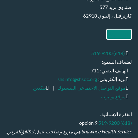
صندوق بريد 577
كارترفيل ، إلينوي 62918
اتصل بنا
(618) 519-9200
لضعاف السمع:
الهاتف النصي: 711
بريد إلكتروني:
shsinfo@shsdc.org
موقع التواصل الاجتماعي الفيسبوك
|
ينكدين
موقع يوتيوب
الفقرة الإسبانية:
opción 9
(618) 519-9200
Shawnee Health Service هي مزود وصاحب عمل لتكافؤ الفرص.