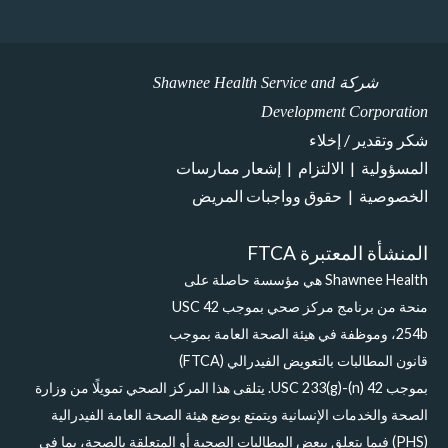
شركة Shawnee Health Service and
Development Corporation
شكر وتقدير / إخلاء
المسؤولية
|
الالتزام
|
إشعار ممارسات
الخصوصية
|
حقوق وواجبات المريض
المنشأة المعتبرة FTCA
Shawnee Health هي مؤسسة حاصلة على
منحة من برنامج مركز صحي بموجب 42 USC
254b، وموظفة في هيئة الصحة العامة بموجب
قانون المطالبات بالتعويض الفيدرالي (FTCA)
بموجب 42 USC 233(g)-(n). يتلقى هذا المركز الصحي تمويلًا من وزارة
الصحة والخدمات الإنسانية ويتمتع بوضع هيئة الصحة العامة الفيدرالية
(PHS) فيما يتعلق ببعض المطالبات الصحية أو المتعلقة بالصحة، بما في