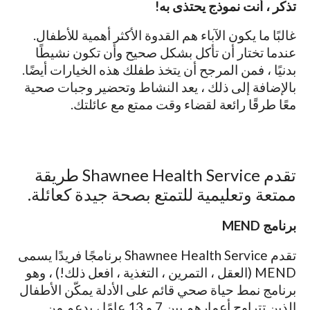
تذكر ، أنت نموذج يحتذى به!
غالبًا ما يكون الآباء هم القدوة الأكثر أهمية للأطفال.
عندما تختار أن تأكل بشكل صحيح وأن تكون نشيطًا
بدنيًا ، فمن المرجح أن يتخذ طفلك هذه الخيارات أيضًا.
بالإضافة إلى ذلك ، يعد النشاط وتحضير وجبات صحية
معًا طرقًا رائعة لقضاء وقت ممتع مع عائلتك.
تقدم Shawnee Health Service طريقة
ممتعة وتعليمية للتمتع بصحة جيدة كعائلة.
برنامج MEND
تقدم Shawnee Health Service برنامجًا فريدًا يسمى
MEND (العقل ، التمرين ، التغذية ، افعل ذلك!) ، وهو
برنامج نمط حياة صحي قائم على الأدلة يمكّن الأطفال
الذين تتراوح أعمارهم بين 7 و 13 عامًا ، بدعم من