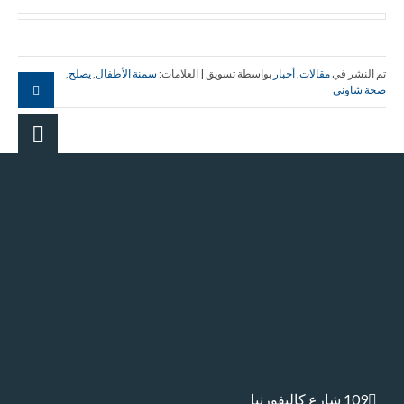
تم النشر في
مقالات
,
أخبار
بواسطة تسويق | العلامات:
سمنة الأطفال
,
يصلح
,
صحة شاوني
109 شارع كاليفورنيا