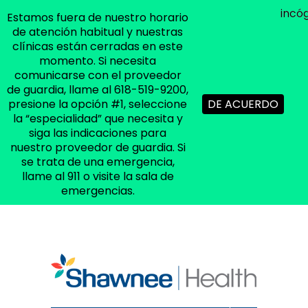
incó
Estamos fuera de nuestro horario
(618) 519-9200
|
shsinfo@shsdc.org
de atención habitual y nuestras
clínicas están cerradas en este
momento. Si necesita
comunicarse con el proveedor
de guardia, llame al 618-519-9200,
presione la opción #1, seleccione
DE ACUERDO
la “especialidad” que necesita y
siga las indicaciones para
nuestro proveedor de guardia. Si
se trata de una emergencia,
llame al 911 o visite la sala de
emergencias.