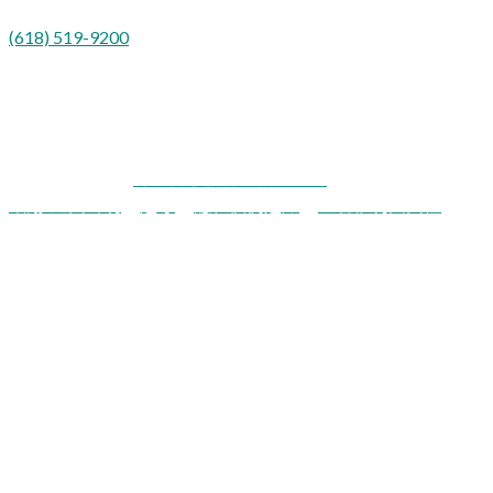
西班牙文：
(618) 519-9200
意見9
肖妮健康服務是機會均等的提供者和雇主。
肖尼健康服務與發展公司
致謝/免責聲明
|
遵守
|
隱私慣例通知
|
患者權利與責任
FTCA視為設施
Shawnee Health 是 42 USC 254b 規定的健康中心計劃受資助者，也是
42 USC 233(g)-(n) 規定的聯邦侵權索賠法 (FTCA) 認定的公共衛生服務
僱員。 該健康中心接受 HHS 資助，並在其自身及其承保個人的某些健
康或健康相關索賠（包括醫療事故索賠）方面具有聯邦公共衛生服務
(PHS) 視為地位。