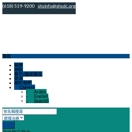
(618) 519-9200
|
shsinfo@shsdc.org
現在已超出我們正常營業時間，我們的診所
目前已關閉。如果您需要聯絡值班提供者，
請撥打 618-519-9200，按選項 #1，選擇您
好的
所需的“專業”，然後按照我們的值班提供者
的提示進行操作。如果您遇到緊急情況，請
撥打 911 或前往急診室。
導航
服務
地點
醫生/臨床醫生
資源
關於我們
Chinese
-
Arabic
-
English
-
Spanish
搜索