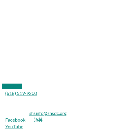
加利福尼亞街109號
郵政信箱577
伊利諾伊州卡特維爾62918
聯繫我們
(618) 519-9200
對於聽力障礙者：
TTY：711
電子郵件：
shsinfo@shsdc.org
Facebook
|
領英
YouTube