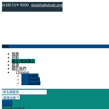
(618) 519-9200
|
shsinfo@shsdc.org
現在已超出我們正常營業時間，我們的診所目前已關閉。如果
班提供者的
導航
服務
地點
醫生/臨床醫生
資源
關於我們
Chinese
-
Arabic
-
English
-
Spanish
搜索