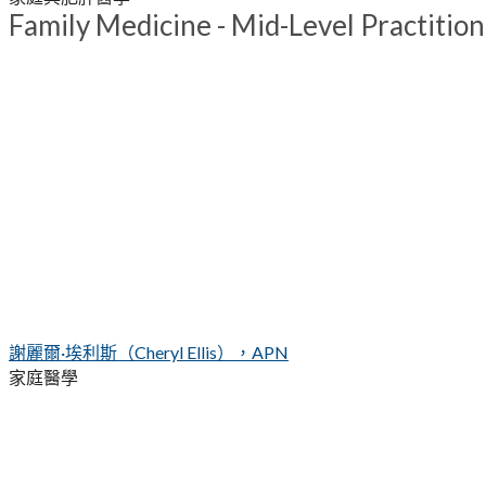
Family Medicine - Mid-Level Practitio
謝麗爾·埃利斯（Cheryl Ellis），APN
家庭醫學