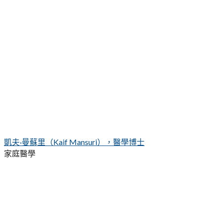
凱夫·曼蘇里（Kaif Mansuri），醫學博士
家庭醫學