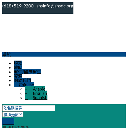
(618) 519-9200
|
shsinfo@shsdc.org
導航
服務
地點
醫生/臨床醫生
資源
關於我們
Chinese
-
Arabic
-
English
-
Spanish
搜索