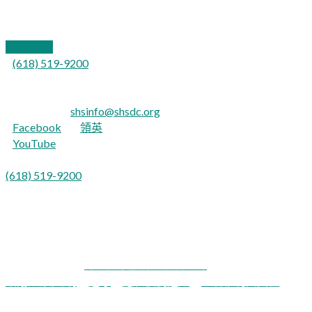
伊利諾伊州卡特維爾62918
聯繫我們
(618) 519-9200
對於聽力障礙者：
TTY：711
電子郵件：
shsinfo@shsdc.org
Facebook
|
領英
YouTube
西班牙文：
(618) 519-9200
意見9
肖妮健康服務是機會均等的提供者和雇主。
肖尼健康服務與發展公司
致謝/免責聲明
|
遵守
|
隱私慣例通知
|
患者權利與責任